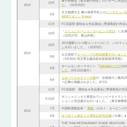
東中野教会（東京都中野区）のバザーに作品を
10月
2014
た
。（10月25日）
元大相撲力士 舞の海秀平氏との
インタビュー
5月
WEBマガジン B-plus
)
11月
FC倶楽部 賞味会＆作品展会に野菜彫刻の作品
「
コミュニケーションカービング2013
」に出
10月
（10月27日 青山外苑）
JR大森駅ビル３階コンコースにて、ハロウィ
10月
ン
を行いました。（10月5日）
2013
公立高校で
カービングの特別授業を行いました
9月
（9月26日 埼玉県立越谷総合技術l高等学校）
ホームセンターマガジン「
PaKoMa(パコマ
)1
9月
した
。(9月10日発行）
よみうりカルチャー大森
の「全講座のご案内2
9月
ー記事が掲載されました。(P.22)
11月
FC倶楽部 賞味会＆作品展会に野菜彫刻の作
サンシャイン６０展望台でハッピータイランド
9-10月
ションと作品展示を行いました。（東京都豊島
7月
中国料理彫刻本「
華彫
」のタイ・カービング
2012
6月
ゆうぽうと創立３０周年記念作品展
に出展しま
THE THAI RESTAURANT GUIDE S