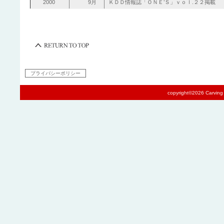
2000
9月
ＫＤＤ情報誌「ＯＮＥ’Ｓ」ｖｏｌ.２２掲載
プライバシーポリシー
copyright©2026 Carving N