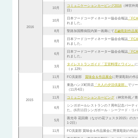
コミュニケーションカービング2016
（神宮外苑
10月
日）
日本フードコーディネーター協会会報誌
「FCA
10月
れました。
2016
8月
聖路加国際病院内第一画廊にて
石鹼彫刻作品展
日本フードコーディネーター協会会報誌
「FCA
8月
れました。
日本フードコーディネーター協会会報誌
「FCA
6月
れました。
タイレストランガイド「王宮料理とワイン」
に
3月
（ｐ.129）
11月
FC倶楽部
賞味会＆作品展会
に野菜彫刻の作
東急ハンズ町田店
「大人の夕活倶楽部」
でソー
11月
（11月4日）
11月
コミュニケーションカービング
（神宮外苑／青
2015
シンガポールレストランの７周年記念パーティ
6月
た。(6月11日シンガポール・シーフード・リバ
善光寺 花回廊（ながの花フェスタ2015）の
5月
1-2日）
11月
FC倶楽部 賞味会＆作品展会に野菜彫刻の作品