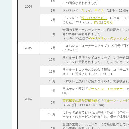
8月
トの画像が使われました。
2006
7月
フジテレビ「
ヤサイ、サイタ
」(19:54～20:
フジテレビ「
笑っていいとも！
」(12:00～
7月
ました。7/11（火）。
作品はこちら
全国の主要ホームセンターにて店頭配布してい
5月
号の
表紙に掲載されました
。
（5/10～6/9全国の
PaKoMaネットのホームセ
レオパレス・オーナーズクラブ７-８月号「手
7月
2005
(P.12～13)
リクルート発行「ケイコとマナブ １月号首都圏
12月
レッスンに掲載されました。（りんごのキャン
リクルートコスモス友の会情報誌「コスモニテ
11月
達人」に掲載されました。(P.4～7)
10月
日本テレビ系列「
汐留スタイル！
」で放映されま
日本テレビ系列「
ズームイン！！サタデー
」で
9月
00）
2004
東京都夢の島熱帯植物館
で「
フルーツ・カービ
9月
（9/5（日）14：00～15：00）
カレッタ汐留で行われた果物・野菜・花のイベ
4-5月
当サイトのカービングが飾られ、併せて体験レッスン
全国の主要ホームセンターにて店頭配布してい
3月
号の
表紙に掲載されました
。