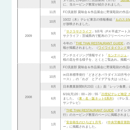
タイ語と日本語の二言語新聞（月刊）「
Sumai
3月
に、当カービング教室が紹介されました。
11月
FC倶楽部 賞味会＆作品展会に野菜彫刻の作品
10/22（木）テレビ東京の情報番組「
ものスタMo
10月
が放映されました。
「
サクラサクライフ
」9月号（P.4 平成アー
9月
2009
サクライフ：茨城県内で配布のフリーペーパー
今年の「
THE THAI RESTAURANT GUIDE
」の
5月
報が掲載されました。（
ワイワイタイランド
発
アンチエイジング情報サイト「
モンナージュ
」
4月
桜の花を作る様子を、とくとご覧あれ。掲載ペ
11月
FC倶楽部 賞味会＆作品展会に野菜彫刻の作品
㈱日本標準発行「どきどきパラダイス10月号小
10月
ース）」の「わざ とアイデアを大はっけん」
8月
日本農業新聞8月23日（土）面「レッツ食農
6/16(月)20：00～20：55「
21世紀テレビ検定 
2008
6月
ました。（
東・名・阪ネット6系列
）（テレ玉
サンテレビ）
「
THE THAI RESTAURANT GUIDE
（タイ レ
5月
行）のカービング教室のページに掲載されました
「
安全衛生のひろば１月号
」（
中央労働災害防
1月
ー」に掲載されました。