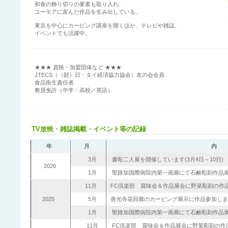
和食の飾り切りの要素も取り入れ、
ユーモアに富んだ作品を生み出している。
東京を中心にカービング講座を開くほか、テレビや雑誌、
イベントでも活躍中。
★★★ 資格・加盟団体など ★★★
JTECS（（財）日・タイ経済協力協会）友の会会員
食品衛生責任者
教員免許（中学・高校／英語）
TV放映・雑誌掲載・イベント等の記録
年
月
内
3月
書彫二人展を開催しています(3月4日～10日)
2026
1月
聖路加国際病院内第一画廊にて石鹸彫刻作品展を
11月
FC倶楽部 賞味会＆作品展会に野菜彫刻の作品を
2025
5月
善光寺花回廊のカービング展示に作品参加しまし
1月
聖路加国際病院内第一画廊にて石鹸彫刻作品展を
11月
FC倶楽部 賞味会＆作品展会に野菜彫刻の作品を