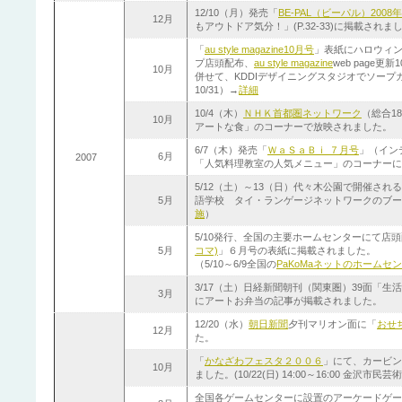
12/10（月）発売「
BE-PAL（ビーパル）2008
12月
もアウトドア気分！」(P.32-33)に掲載されま
「
au style magazine10月号
」表紙にハロウィ
プ店頭配布、
au style magazine
web page更新1
10月
併せて、KDDIデザイニングスタジオでソープカ
10/31）→
詳細
10/4（木）
ＮＨＫ首都圏ネットワーク
（総合1
10月
アートな食」のコーナーで放映されました。
6/7（木）発売「
ＷａＳａＢｉ ７月号
」（イン
6月
2007
「人気料理教室の人気メニュー」のコーナーに
5/12（土）～13（日）代々木公園で開催さ
5月
語学校 タイ・ランゲージネットワークのブー
施
）
5/10発行、全国の主要ホームセンターにて店
5月
コマ)
」６月号の
表紙に掲載されました
。
（5/10～6/9全国の
PaKoMaネットのホームセ
3/17（土）日経新聞朝刊（関東圏）39面「
3月
にアートお弁当の記事が掲載されました。
12/20（水）
朝日新聞
夕刊マリオン面に「
おせ
12月
た。
「
かなざわフェスタ２００６
」にて、カービン
10月
ました。(10/22(日) 14:00～16:00 金沢市
全国各ゲームセンターに設置のアーケードゲー