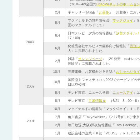
（3/10～4/9全国の
PaKoMaネットのホームセ
2月
ギャラリー＆喫茶「
と美多
」（川越市）におい
マクドナルドの無料情報誌「
マックジョイ
」８
8月
国のマクドナルドにて）
日本テレビ 夕方の情報番組「
汐留スタイル！
6月
17：00)
2003
化粧品会社オルビスの顧客向け情報誌「
月刊 L
6月
人」に掲載されました。
雑誌「
オレンジページ
」（2/1発売 ㈱オレ
2月
体験記」に掲載されました。
10月
三菱電機、お客様向けＰＲ誌「
おしゃべりタイ
国際協力フェスティバル2002で
カービングの
10月
日比谷公園）
2002
8月
テレビ東京、ニュース番組「
ニュースアイ
」エ
8月
テレビ東京「
目黒情報局
」（6/21 8：00～8：
10月
マクドナルドの情報誌「
マックジョイ
」１１月号
7月
角川書店「TokyoWalker」7／17号(P.119
2001
2月
毎日放送(大阪)深夜情報番組「Total Package」
1月
建設会社の企業ＰＲ誌「VOUS」ｖｏｌ.２１(P.