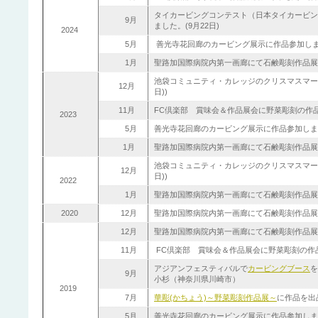
タイカービングコンテスト（日本タイカービン
9月
ました。(9月22日)
2024
5月
善光寺花回廊のカービング展示に作品参加しまし
1月
聖路加国際病院内第一画廊にて石鹸彫刻作品展を
池袋コミュニティ・カレッジのクリスマスマーケ
12月
日))
11月
FC倶楽部 賞味会＆作品展会に野菜彫刻の作品を
2023
5月
善光寺花回廊のカービング展示に作品参加しまし
1月
聖路加国際病院内第一画廊にて石鹸彫刻作品展を
池袋コミュニティ・カレッジのクリスマスマーケ
12月
日))
2022
1月
聖路加国際病院内第一画廊にて石鹸彫刻作品展を開
2020
12月
聖路加国際病院内第一画廊にて石鹸彫刻作品展を開
12月
聖路加国際病院内第一画廊にて石鹸彫刻作品展を開
11月
FC倶楽部 賞味会＆作品展会に野菜彫刻の作品を
アジアンフェスティバルで
カービングブース
を
9月
小杉（神奈川県川崎市）
2019
7月
華彫(かちょう)～野菜彫刻作品展～
に作品を出品
5月
善光寺花回廊のカービング展示に作品参加しまし