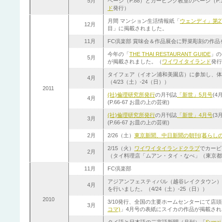
5月
ページ（P.88）とカービング教室のページ（P.
ド
発行）
月間 マンション生活情報紙「
ウェンディ」第27
12月
目」に掲載されました。
11月
FC倶楽部 賞味会＆作品展会に野菜彫刻の作品
今年の「
THE THAI RESTAURANT GUIDE
」の
5月
が掲載されました。（
ワイワイタイランド
発行
タイフェア（イオン浦和美園店）に参加し、体
4月
（4/23（土）-24（日））
2011
(社)倫理研究所発行
の月刊誌
「新世」5月号
(
4月
(P.66-67 お皿の上の芸術)
(社)倫理研究所発行
の月刊誌
「新世」4月号
(
3月
(P.66-67 お皿の上の芸術)
2月
2/26（土）
東京新聞、
中日新聞の朝刊(暮らしの
2/15（火）
ワイワイタイランドクラブ
でカービ
2月
（タイ料理店「ムアン・タイ・なべ」（東京都
11月
FC倶楽部
アジアンフェスティバル（越谷レイクタウン）
4月
を行いました。（4/24（土）-25（日））
2010
3/10発行、全国の主要ホームセンターにて店
3月
コマ)
」4月号の
表紙にスイカの作品が掲載され