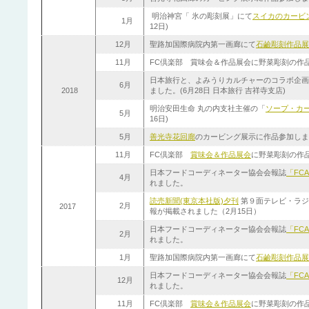
明治神宮「 氷の彫刻展」にて
スイカのカービ
1月
12日)
12月
聖路加国際病院内第一画廊にて
石鹼彫刻作品展
11月
FC倶楽部 賞味会＆作品展会に野菜彫刻の作品を
日本旅行と、よみうりカルチャーのコラボ企画
6月
2018
ました。(6月28日 日本旅行 吉祥寺支店)
明治安田生命 丸の内支社主催の「
ソープ・カ
5月
16日)
5月
善光寺花回廊
のカービング展示に作品参加しまし
11月
FC倶楽部
賞味会＆作品展会
に野菜彫刻の作
日本フードコーディネーター協会会報誌
「FCA
4月
れました。
読売新聞(東京本社版)夕刊
第９面テレビ・ラジ
2月
2017
報が掲載されました（2月15日）
日本フードコーディネーター協会会報誌
「FCA
2月
れました。
1月
聖路加国際病院内第一画廊にて
石鹼彫刻作品展
日本フードコーディネーター協会会報誌
「FCA
12月
れました。
11月
FC倶楽部
賞味会＆作品展会
に野菜彫刻の作